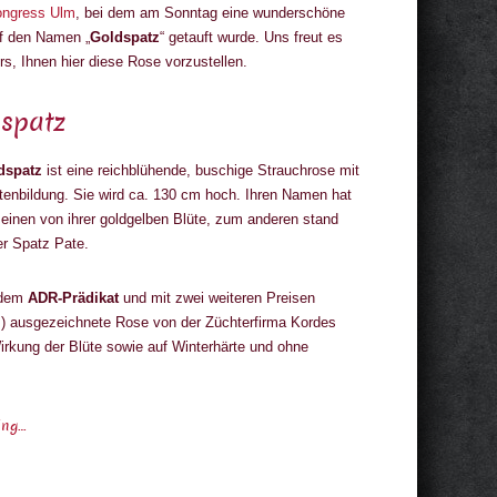
ngress Ulm
, bei dem am Sonntag eine wunderschöne
f den Namen „
Goldspatz
“ getauft wurde. Uns freut es
s, Ihnen hier diese Rose vorzustellen.
spatz
dspatz
ist eine reichblühende, buschige Strauchrose mit
tenbildung. Sie wird ca. 130 cm hoch. Ihren Namen hat
einen von ihrer goldgelben Blüte, zum anderen stand
er Spatz Pate.
 dem
ADR-Prädikat
und mit zwei weiteren Preisen
/ GB) ausgezeichnete Rose von der Züchterfirma Kordes
irkung der Blüte sowie auf Winterhärte und ohne
ing…