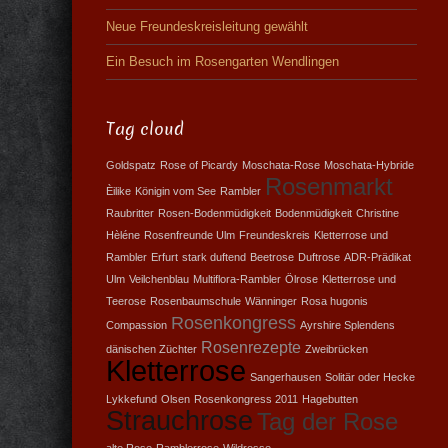
Neue Freundeskreisleitung gewählt
Ein Besuch im Rosengarten Wendlingen
Tag cloud
Goldspatz
Rose of Picardy
Moschata-Rose
Moschata-Hybride
Rosenmarkt
Èilike
Königin vom See
Rambler
Raubritter
Rosen-Bodenmüdigkeit
Bodenmüdigkeit
Christine
Hèléne
Rosenfreunde Ulm
Freundeskreis
Kletterrose und
Rambler
Erfurt
stark duftend
Beetrose
Duftrose
ADR-Prädikat
Ulm
Veilchenblau
Multiflora-Rambler
Ölrose
Kletterrose und
Teerose
Rosenbaumschule
Wänninger
Rosa hugonis
Rosenkongress
Compassion
Ayrshire Splendens
Rosenrezepte
dänischen Züchter
Zweibrücken
Kletterrose
Sangerhausen
Solitär oder Hecke
Lykkefund
Olsen
Rosenkongress 2011
Hagebutten
Strauchrose
Tag der Rose