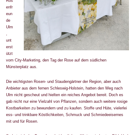
Ros
enfr
eun
de
Ulm
,
unt
erst
ützt
vom City-Marketing, den Tag der Rose auf dem südlichen
Münsterplatz aus.
Die wichtigsten Rosen- und Staudengärtner der Region, aber auch
Anbieter aus dem fernen Schleswig-Holstein, hatten den Weg nach
Ulm nicht gescheut und hielten ein reiches Angebot bereit. Doch es
gab nicht nur eine Vielzahl von Pflanzen, sondern auch weitere rosige
Kostbarkeiten zu bewundern und zu kaufen. Stoffe und Hüte, vielerlei
ess- und trinkbare Köstlichkeiten, Schmuck und Schmiedeeisernes
mit und für Rosen.