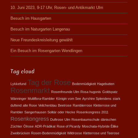
10. Juni 2023, 9-17 Uhr, Rosen- und Antikmarkt Ulm
Besuch im Hausgarten
Besuch im Naturgarten Langenau
Neue Freundeskreisleitung gewählt
Ein Besuch im Rosengarten Wendlingen
Tag cloud
Tag der Rose
Lykkefund
Bodenmüdigkeit
Hagebutten
Rosenmarkt
Rosenfreunde Ulm
Rosa hugonis
Goldspatz
Wänninger
Multiflora-Rambler
Königin vom See
Ayrshire Splendens
stark
duftend
alte Rose
Veilchenblau
Beetrose
Ramblerrose
Kletterrose und
Rambler
Sangerhausen
Solitär oder Hecke
Rosenkongress 2011
Rosenkongress
Duftrose
Ulm
Rosenbaumschule
dänischen
Züchter
Ölrose
ADR-Prädikat
Rose of Picardy
Moschata-Hybride Èilike
Zweibrücken
Rosen-Bodenmüdigkeit
Wildrosse
Kletterrose und Teerose