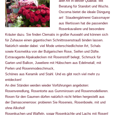
aller Art in bester Qualität. Mit
Beratung für Standort und Wuchs.
Oscorna bietet die ideale Düngung
an! Staudengärtnerei Gaissmayer
aus Illertissen hat die passenden
Rosenkavaliere und besondere
Kräuter dazu. Sie finden Clematis in großer Auswahl und können sich
für Zuhause einen gigantischen Schnittrosenstrauß binden lassen.
Natürlich wieder dabei: viel Mode unterschiedlichster Art, Schals
sowie Kosmetika von der Bulgarischen Rose, Seifen und Düfte.
Extravagante Alpakadecken mit Rosenstoff belegt, Schmuck für
Garten und Balkon, Juweliere mit Hübschem aus Edelmetall, mit
Perlen und Rosenmodeschmuck,
Schönes aus Keramik und Stahl. Und es gibt noch viel mehr zu
entdecken!
An drei Ständen werden wieder Vorführungen angeboten:
Rosenveredlung, Rosentorte aus Gummirosen und Rosenmodellieren.
Rosen für den Gaumen dürfen natürlich nicht fehlen hergestellt aus
der Damascenerrose: probieren Sie Roseneis, Rosenbowle, mit und
ohne Alkohol!
Rosenkuchen und Waffeln, sogar Rosenküchle und Lachs mit Rosen!