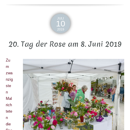
JULI
10
2019
20. Tag der Rose am 8. Juni 2019
Zu
m
zwa
nzig
ste
n
Mal
rich
tete
n
die