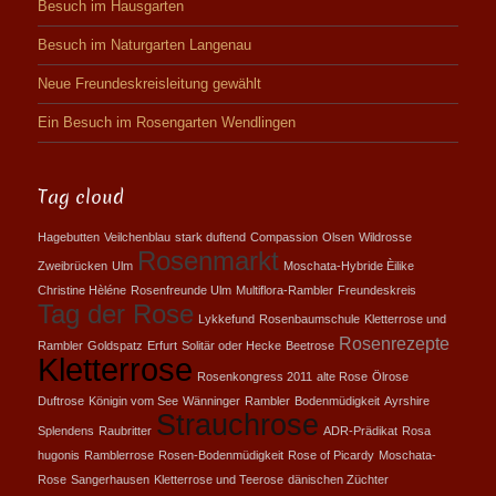
Besuch im Hausgarten
Besuch im Naturgarten Langenau
Neue Freundeskreisleitung gewählt
Ein Besuch im Rosengarten Wendlingen
Tag cloud
Hagebutten
Veilchenblau
stark duftend
Compassion
Olsen
Wildrosse
Rosenmarkt
Zweibrücken
Ulm
Moschata-Hybride Èilike
Christine Hèléne
Rosenfreunde Ulm
Multiflora-Rambler
Freundeskreis
Tag der Rose
Lykkefund
Rosenbaumschule
Kletterrose und
Rosenrezepte
Rambler
Goldspatz
Erfurt
Solitär oder Hecke
Beetrose
Kletterrose
Rosenkongress 2011
alte Rose
Ölrose
Duftrose
Königin vom See
Wänninger
Rambler
Bodenmüdigkeit
Ayrshire
Strauchrose
Splendens
Raubritter
ADR-Prädikat
Rosa
hugonis
Ramblerrose
Rosen-Bodenmüdigkeit
Rose of Picardy
Moschata-
Rose
Sangerhausen
Kletterrose und Teerose
dänischen Züchter