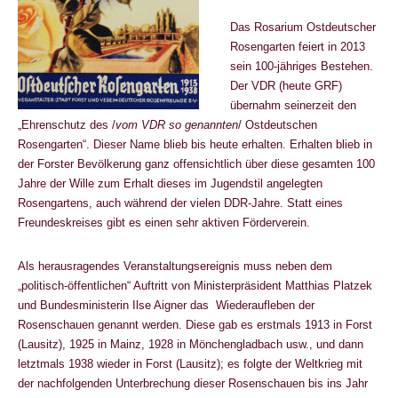
Das Rosarium Ostdeutscher
Rosengarten feiert in 2013
sein 100-jähriges Bestehen.
Der VDR (heute GRF)
übernahm seinerzeit den
„Ehrenschutz des /
vom VDR so
genannten
/ Ostdeutschen
Rosengarten“. Dieser Name blieb bis heute erhalten. Erhalten blieb in
der Forster Bevölkerung ganz offensichtlich über diese gesamten 100
Jahre der Wille zum Erhalt dieses im Jugendstil angelegten
Rosengartens, auch während der vielen DDR-Jahre. Statt eines
Freundeskreises gibt es einen sehr aktiven Förderverein.
Als herausragendes Veranstaltungsereignis muss neben dem
„politisch-öffentlichen“ Auftritt von Ministerpräsident Matthias Platzek
und Bundesministerin Ilse Aigner das Wiederaufleben der
Rosenschauen genannt werden. Diese gab es erstmals 1913 in Forst
(Lausitz), 1925 in Mainz, 1928 in Mönchengladbach usw., und dann
letztmals 1938 wieder in Forst (Lausitz); es folgte der Weltkrieg mit
der nachfolgenden Unterbrechung dieser Rosenschauen bis ins Jahr