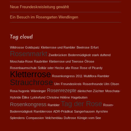
Neue Freundeskreisleitung gewählt
Ein Besuch im Rosengarten Wendlingen
Tag cloud
Wildrosse
Goldspatz
Kletterrose und Rambler
Beetrose
Erfurt
Rosenmarkt
Zweibrücken
Bodenmüdigkeit
stark duftend
Moschata-Rose
Raubritter
Kletterrose und Teerose
Ölrose
Rosenbaumschule
Solitär oder Hecke
alte Rose
Rose of Picardy
Kletterrose
Rosenkongress 2011
Multiflora-Rambler
Strauchrose
Ulm
Freundeskreis
Rosenfreunde Ulm
Olsen
Rosenrezepte
Rosa hugonis
Wänninger
dänischen Züchter
Moschata-
Hybride Èilike
Lykkefund
Christine Hèléne
Hagebutten
Tag der Rose
Rosenkongress
Rambler
Rosen-
Bodenmüdigkeit
Ramblerrose
ADR-Prädikat
Sangerhausen
Ayrshire
Splendens
Compassion
Veilchenblau
Duftrose
Königin vom See