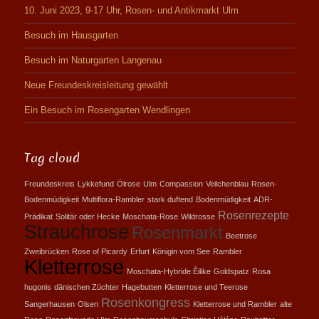
10. Juni 2023, 9-17 Uhr, Rosen- und Antikmarkt Ulm
Besuch im Hausgarten
Besuch im Naturgarten Langenau
Neue Freundeskreisleitung gewählt
Ein Besuch im Rosengarten Wendlingen
Tag cloud
Freundeskreis
Lykkefund
Ölrose
Ulm
Compassion
Veilchenblau
Rosen-
Bodenmüdigkeit
Multiflora-Rambler
stark duftend
Bodenmüdigkeit
ADR-
Rosenrezepte
Prädikat
Solitär oder Hecke
Moschata-Rose
Wildrosse
Strauchrose
Rosenmarkt
Beetrose
Zweibrücken
Rose of Picardy
Erfurt
Königin vom See
Rambler
Kletterrose
Moschata-Hybride Èilike
Goldspatz
Rosa
hugonis
dänischen Züchter
Hagebutten
Kletterrose und Teerose
Rosenkongress
Sangerhausen
Olsen
Kletterrose und Rambler
alte