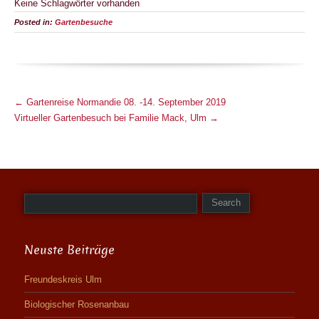
Keine Schlagwörter vorhanden
Posted in:
Gartenbesuche
M
←
Gartenreise Normandie 08. -14. September 2019
o
Virtueller Gartenbesuch bei Familie Mack, Ulm
→
r
e
A
r
t
i
c
Neuste Beiträge
l
e
Freundeskreis Ulm
s
Biologischer Rosenanbau