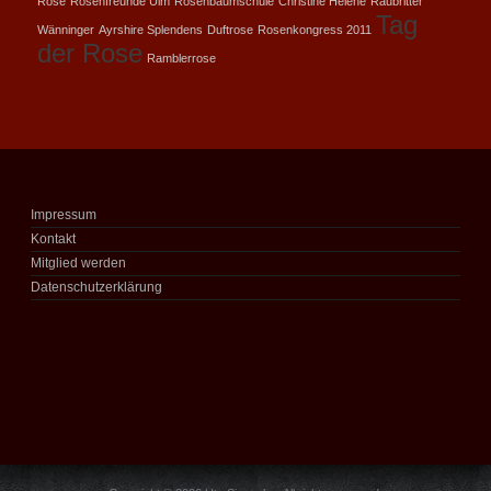
Rose
Rosenfreunde Ulm
Rosenbaumschule
Christine Hèléne
Raubritter
Tag
Wänninger
Ayrshire Splendens
Duftrose
Rosenkongress 2011
der Rose
Ramblerrose
Impressum
Kontakt
Mitglied werden
Datenschutzerklärung