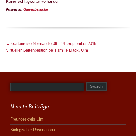
Keine Schlagwörter vorhanden
Posted in:
Gartenbesuche
M
←
Gartenreise Normandie 08. -14. September 2019
o
Virtueller Gartenbesuch bei Familie Mack, Ulm
→
r
e
A
r
t
i
c
Neuste Beiträge
l
e
Freundeskreis Ulm
s
Biologischer Rosenanbau