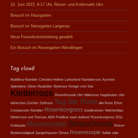
10. Juni 2023, 9-17 Uhr, Rosen- und Antikmarkt Ulm
Besuch im Hausgarten
Besuch im Naturgarten Langenau
Neue Freundeskreisleitung gewählt
Ein Besuch im Rosengarten Wendlingen
Tag cloud
Multiflora-Rambler
Christine Hèléne
Lykkefund
Ramblerrose
Ayrshire
Splendens
Olsen
Raubritter
Beetrose
Königin vom See
Kletterrose
Rosenfreunde Ulm
Wildrosse
Hagebutten
Ulm
Tag der Rose
dänischen Züchter
Duftrose
alte Rose
Erfurt
Rosenkongress
Compassion
Rambler
Zweibrücken
Veilchenblau
Kletterrose und Teerose
ADR-Prädikat
stark duftend
Rosenkongress 2011
Strauchrose
Rosenmarkt
Goldspatz
Rosen-
Rosenrezepte
Bodenmüdigkeit
Sangerhausen
Ölrose
Solitär oder