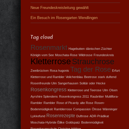
Neue Freundeskreisleitung gewählt
Ein Besuch im Rosengarten Wendlingen
Tag cloud
Rosenmarkt
Hagebutten
dänischen Züchter
Königin vom See
Moschata-Rose
Wildrosse
Freundeskreis
Kletterrose
Strauchrose
Tag der Rose
Zweibrücken
Rosa hugonis
Erfurt
Kletterrose und Rambler
Veilchenblau
Beetrose
stark duftend
Rosenfreunde Ulm
Sangerhausen
Solitär oder Hecke
Rosenkongress
Kletterrose und Teerose
Ulm
Olsen
Ayrshire Splendens
Rosenkongress 2011
Raubritter
Multiflora-
Rambler
Rambler
Rose of Picardy
alte Rose
Rosen-
Bodenmüdigkeit
Ramblerrose
Compassion
Ölrose
Wänninger
Rosenrezepte
Lykkefund
Duftrose
ADR-Prädikat
Moschata-Hybride Èilike
Goldspatz
Bodenmüdigkeit
Rosenbaumschule
Christine Hèléne