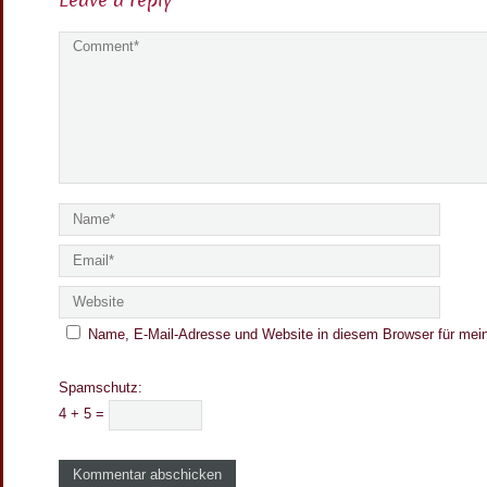
Leave a reply
e
A
r
t
i
c
l
e
s
Name, E-Mail-Adresse und Website in diesem Browser für mei
Spamschutz:
4 + 5 =