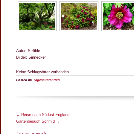
Autor: Strähle
Bilder: Sinnecker
Keine Schlagwörter vorhanden
Posted in:
Tagesausfahrten
M
←
Reise nach Südost-England
o
Gartenbesuch Schmid
→
r