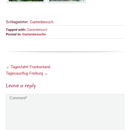
Schlagwörter:
Gartenbesuch
Tagged with:
Gartenbesuch
Posted in:
Gartenbesuche
M
←
Tagesfahrt Frankenland
o
Tagesausflug Freiburg
→
r
Leave a reply
e
A
r
t
i
c
l