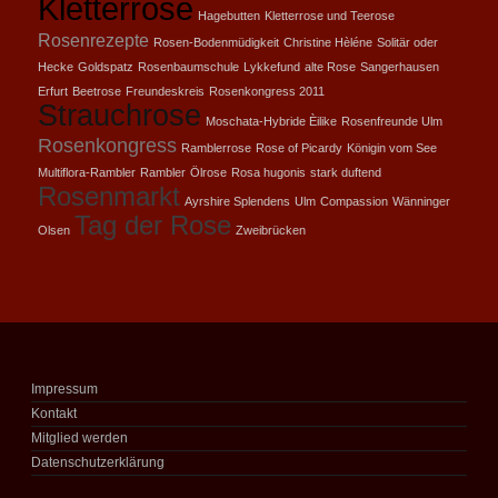
Kletterrose
Hagebutten
Kletterrose und Teerose
Rosenrezepte
Rosen-Bodenmüdigkeit
Christine Hèléne
Solitär oder
Hecke
Goldspatz
Rosenbaumschule
Lykkefund
alte Rose
Sangerhausen
Erfurt
Beetrose
Freundeskreis
Rosenkongress 2011
Strauchrose
Moschata-Hybride Èilike
Rosenfreunde Ulm
Rosenkongress
Ramblerrose
Rose of Picardy
Königin vom See
Multiflora-Rambler
Rambler
Ölrose
Rosa hugonis
stark duftend
Rosenmarkt
Ayrshire Splendens
Ulm
Compassion
Wänninger
Tag der Rose
Olsen
Zweibrücken
Impressum
Kontakt
Mitglied werden
Datenschutzerklärung