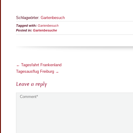
Schlagwörter:
Gartenbesuch
Tagged with:
Gartenbesuch
Posted in:
Gartenbesuche
M
←
Tagesfahrt Frankenland
o
Tagesausflug Freiburg
→
r
Leave a reply
e
A
r
t
i
c
l