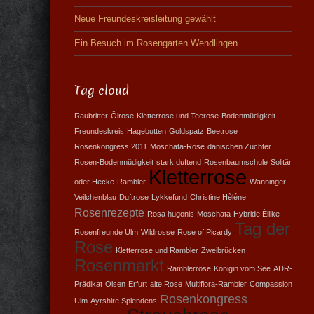
Neue Freundeskreisleitung gewählt
Ein Besuch im Rosengarten Wendlingen
Tag cloud
Raubritter
Ölrose
Kletterrose und Teerose
Bodenmüdigkeit
Freundeskreis
Hagebutten
Goldspatz
Beetrose
Rosenkongress 2011
Moschata-Rose
dänischen Züchter
Rosen-Bodenmüdigkeit
stark duftend
Rosenbaumschule
Solitär
Kletterrose
oder Hecke
Rambler
Wänninger
Veilchenblau
Duftrose
Lykkefund
Christine Hèléne
Rosenrezepte
Rosa hugonis
Moschata-Hybride Èilike
Tag der
Rosenfreunde Ulm
Wildrosse
Rose of Picardy
Rose
Kletterrose und Rambler
Zweibrücken
Rosenmarkt
Ramblerrose
Königin vom See
ADR-
Prädikat
Olsen
Erfurt
alte Rose
Multiflora-Rambler
Compassion
Rosenkongress
Ulm
Ayrshire Splendens