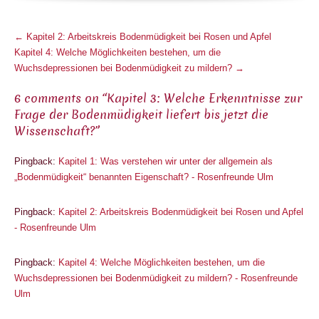
M
←
Kapitel 2: Arbeitskreis Bodenmüdigkeit bei Rosen und Apfel
o
Kapitel 4: Welche Möglichkeiten bestehen, um die
r
Wuchsdepressionen bei Bodenmüdigkeit zu mildern?
→
e
6 comments on “
Kapitel 3: Welche Erkenntnisse zur
A
Frage der Bodenmüdigkeit liefert bis jetzt die
r
Wissenschaft?
”
t
i
Pingback:
Kapitel 1: Was verstehen wir unter der allgemein als
c
„Bodenmüdigkeit“ benannten Eigenschaft? - Rosenfreunde Ulm
l
e
Pingback:
Kapitel 2: Arbeitskreis Bodenmüdigkeit bei Rosen und Apfel
s
- Rosenfreunde Ulm
Pingback:
Kapitel 4: Welche Möglichkeiten bestehen, um die
Wuchsdepressionen bei Bodenmüdigkeit zu mildern? - Rosenfreunde
Ulm