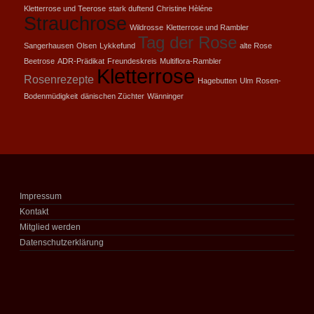
Kletterrose und Teerose
stark duftend
Christine Hèléne
Strauchrose
Wildrosse
Kletterrose und Rambler
Tag der Rose
Sangerhausen
Olsen
Lykkefund
alte Rose
Beetrose
ADR-Prädikat
Freundeskreis
Multiflora-Rambler
Kletterrose
Rosenrezepte
Hagebutten
Ulm
Rosen-
Bodenmüdigkeit
dänischen Züchter
Wänninger
Impressum
Kontakt
Mitglied werden
Datenschutzerklärung