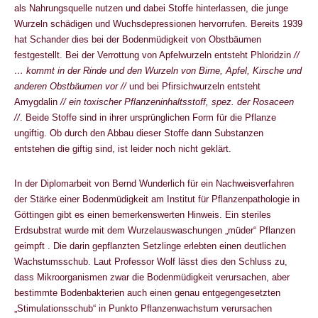
als Nahrungsquelle nutzen und dabei Stoffe hinterlassen, die junge
Wurzeln schädigen und Wuchsdepressionen hervorrufen. Bereits 1939
hat Schander dies bei der Bodenmüdigkeit von Obstbäumen
festgestellt. Bei der Verrottung von Apfelwurzeln entsteht Phloridzin
//
… kommt in der Rinde und den Wurzeln von Birne, Apfel, Kirsche und
anderen Obstbäumen vor //
und bei Pfirsichwurzeln entsteht
Amygdalin
// ein toxischer Pflanzeninhaltsstoff, spez. der Rosaceen
//
. Beide Stoffe sind in ihrer ursprünglichen Form für die Pflanze
ungiftig. Ob durch den Abbau dieser Stoffe dann Substanzen
entstehen die giftig sind, ist leider noch nicht geklärt.
In der Diplomarbeit von Bernd Wunderlich für ein Nachweisverfahren
der Stärke einer Bodenmüdigkeit am Institut für Pflanzenpathologie in
Göttingen gibt es einen bemerkenswerten Hinweis. Ein steriles
Erdsubstrat wurde mit dem Wurzelauswaschungen „müder“ Pflanzen
geimpft . Die darin gepflanzten Setzlinge erlebten einen deutlichen
Wachstumsschub. Laut Professor Wolf lässt dies den Schluss zu,
dass Mikroorganismen zwar die Bodenmüdigkeit verursachen, aber
bestimmte Bodenbakterien auch einen genau entgegengesetzten
„Stimulationsschub“ in Punkto Pflanzenwachstum verursachen