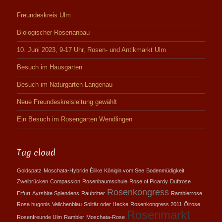
Freundeskreis Ulm
Biologischer Rosenanbau
10. Juni 2023, 9-17 Uhr, Rosen- und Antikmarkt Ulm
Besuch im Hausgarten
Besuch im Naturgarten Langenau
Neue Freundeskreisleitung gewählt
Ein Besuch im Rosengarten Wendlingen
Tag cloud
Goldspatz
Moschata-Hybride Èilike
Königin vom See
Bodenmüdigkeit
Zweibrücken
Compassion
Rosenbaumschule
Rose of Picardy
Duftrose
Rosenkongress
Erfurt
Ayrshire Splendens
Raubritter
Ramblerrose
Rosa hugonis
Veilchenblau
Solitär oder Hecke
Rosenkongress 2011
Ölrose
Rosenmarkt
Rosenfreunde Ulm
Rambler
Moschata-Rose